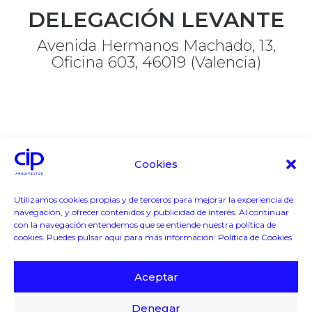
DELEGACIÓN LEVANTE
Avenida Hermanos Machado, 13,
Oficina 603, 46019 (Valencia)
Cookies
Utilizamos cookies propias y de terceros para mejorar la experiencia de
navegación, y ofrecer contenidos y publicidad de interés. Al continuar
con la navegación entendemos que se entiende nuestra política de
DELEGACIÓN CENTRO
cookies. Puedes pulsar aquí para más información:
Política de Cookies
913 88 06 80
Aceptar
edificacion@ciparquitectos.com
Denegar