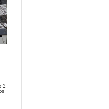
e 2,
os