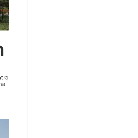
n
ntra
una